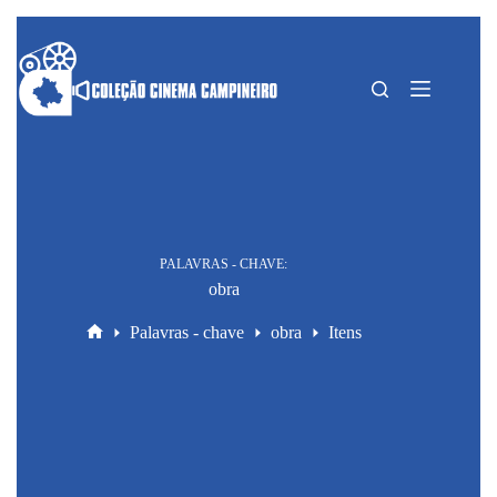
Pular
para
o
conteúdo
PALAVRAS - CHAVE
obra
Palavras - chave
obra
Itens
Home