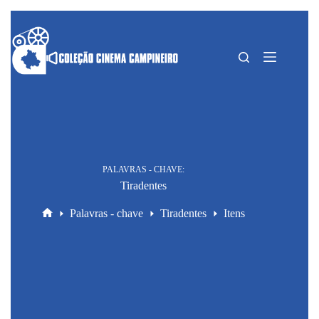
Pular
para
o
conteúdo
PALAVRAS - CHAVE
Tiradentes
Palavras - chave
Tiradentes
Itens
Home